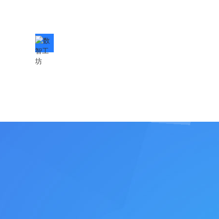
数智工坊
Numerical intelligence workshop