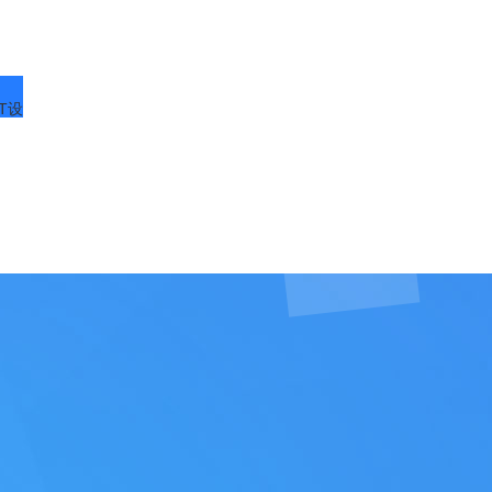
IOT设备
IOT device