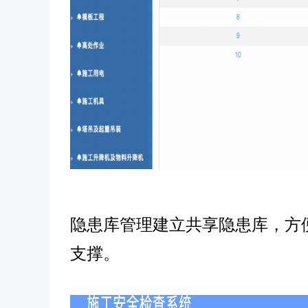
隐
患库管理
建立共享隐患库，方
支撑。