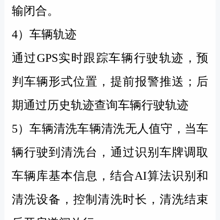
输闭合。
4）车辆轨迹
通过
GPS
实时跟踪车辆行驶轨迹，预
判车辆形式位置，提前报警推送；后
期通过历史轨迹查询车辆
行驶轨迹
5）车辆清洗
车辆清洗无人值守，当车
辆行驶到清洗台，通过识别车牌调取
车辆库基本信息，结合
AI
算法识别
和
清洗设备，控制清洗时长，清洗结束