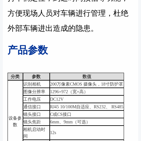
方便现场人员对车辆进行管理，杜绝
外部车辆进出造成的隐患。
产品参数
分类
参数
数值
识别相机
200万像素CMOS 摄像头，18寸防护罩
图像分辨率
1296×972（宽×高）
工作电压
DC12V
通信接口
RJ45 10/100M自适应、RS232、 RS485
镜头接口
C或CS接口
设备参
镜头焦距
6mm、9mm（可选）
数
相机启动时
12s
间