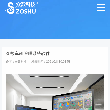
众数车辆管理系统软件
作者：众数科技
发表时间：2021/5/8 10:01:53