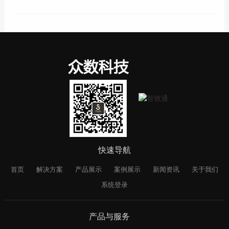
快速导航
首页
解决方案
产品展示
案例展示
新闻资讯
关于我们
系统登录
产品与服务